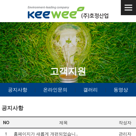
고객지원
공지사항
온라인문의
갤러리
동영상
|
|
|
공지사항
NO
제목
작성자
1
홈페이지가 새롭게 개편되었습니..
관리자